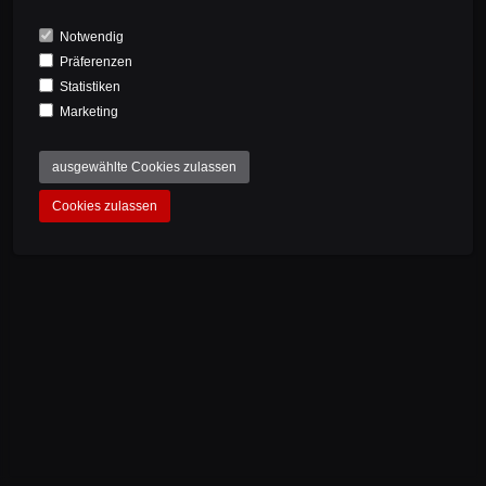
OCEANIEN
Ich akzeptiere die Datenschutzbestimmungen.
IMPRESSUM
DATENSCHUTZ/PRIVACY POLICY
Deutschland
Notwendig
ANDERE
Präferenzen
Estland
ANMELDEN
Statistiken
Färöer
Marketing
Finnland
ausgewählte Cookies zulassen
Frankreich
Gibraltar
Cookies zulassen
NEWSLETTER
Griechenland
Guernsey
Irland
Island
Isle of Man
Italien
Jersey
Kasachstan