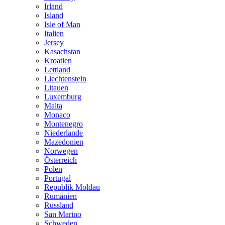
Irland
Island
Isle of Man
Italien
Jersey
Kasachstan
Kroatien
Lettland
Liechtenstein
Litauen
Luxemburg
Malta
Monaco
Montenegro
Niederlande
Mazedonien
Norwegen
Österreich
Polen
Portugal
Republik Moldau
Rumänien
Russland
San Marino
Schweden