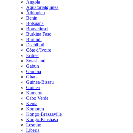
Angola
Äquatorialguinea
Äthiopien
Benin
Botsuana
Bouvetinsel
Burkina Faso
Burundi
Dschibuti
Côte d’Ivoire
Eritrea
Swasiland
Gabun
Gambia
Ghana
Guinea-Bissau
Guinea
Kamerun
Cabo Verde
Kenia
Komoren
Kongo-Brazzaville
Kongo-Kinshasa
Lesotho
Liberia