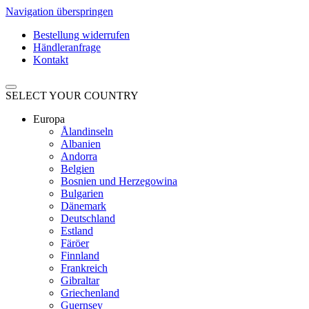
Navigation überspringen
Bestellung widerrufen
Händleranfrage
Kontakt
SELECT YOUR COUNTRY
Europa
Ålandinseln
Albanien
Andorra
Belgien
Bosnien und Herzegowina
Bulgarien
Dänemark
Deutschland
Estland
Färöer
Finnland
Frankreich
Gibraltar
Griechenland
Guernsey