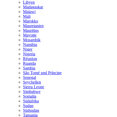
Libyen
Madagaskar
Malawi
Mali
Marokko
Mauretanien
Mauritius
Mayotte
Mosambik
Namibia
Niger
Nigeria
Réunion
Ruanda
Sambia
São Tomé und Príncipe
Senegal
Seychellen
Sierra Leone
Simbabwe
Somalia
Südafrika
Sudan
Südsudan
Tansania