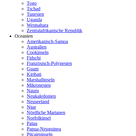
Togo
Tschad
Tunesien
Uganda
Westsahara
Zentralafrikanische Republik
Oceanien
Amerikanisch-Samoa
Australien
Cookinseln
Fidschi
Französisch-Polynesien
Guam
Kiribati
Marshallinseln
Mikronesien
Nauru
Neukaledonien
Neuseeland
Niue
Nördliche Marianen
Norfolkinsel
Palau
Papua-Neuguinea
Pitcairninseln