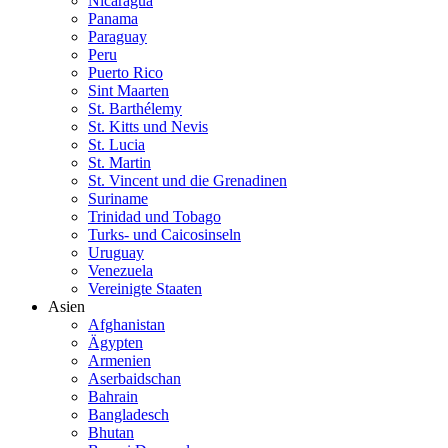
Nicaragua
Panama
Paraguay
Peru
Puerto Rico
Sint Maarten
St. Barthélemy
St. Kitts und Nevis
St. Lucia
St. Martin
St. Vincent und die Grenadinen
Suriname
Trinidad und Tobago
Turks- und Caicosinseln
Uruguay
Venezuela
Vereinigte Staaten
Asien
Afghanistan
Ägypten
Armenien
Aserbaidschan
Bahrain
Bangladesch
Bhutan