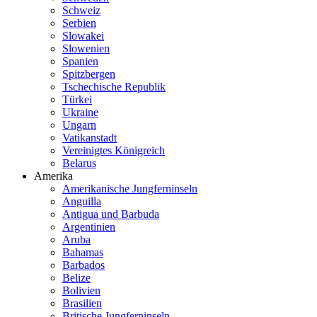
Schweiz
Serbien
Slowakei
Slowenien
Spanien
Spitzbergen
Tschechische Republik
Türkei
Ukraine
Ungarn
Vatikanstadt
Vereinigtes Königreich
Belarus
Amerika
Amerikanische Jungferninseln
Anguilla
Antigua und Barbuda
Argentinien
Aruba
Bahamas
Barbados
Belize
Bolivien
Brasilien
Britische Jungferninseln