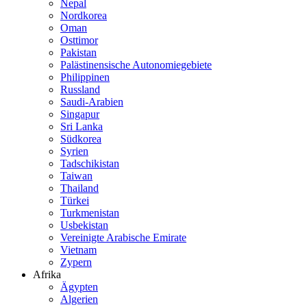
Nepal
Nordkorea
Oman
Osttimor
Pakistan
Palästinensische Autonomiegebiete
Philippinen
Russland
Saudi-Arabien
Singapur
Sri Lanka
Südkorea
Syrien
Tadschikistan
Taiwan
Thailand
Türkei
Turkmenistan
Usbekistan
Vereinigte Arabische Emirate
Vietnam
Zypern
Afrika
Ägypten
Algerien