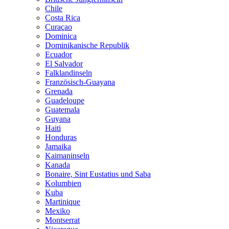
Chile
Costa Rica
Curaçao
Dominica
Dominikanische Republik
Ecuador
El Salvador
Falklandinseln
Französisch-Guayana
Grenada
Guadeloupe
Guatemala
Guyana
Haiti
Honduras
Jamaika
Kaimaninseln
Kanada
Bonaire, Sint Eustatius und Saba
Kolumbien
Kuba
Martinique
Mexiko
Montserrat