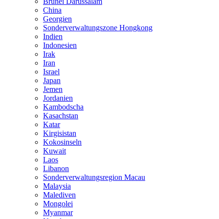
Brunei Darussalam
China
Georgien
Sonderverwaltungszone Hongkong
Indien
Indonesien
Irak
Iran
Israel
Japan
Jemen
Jordanien
Kambodscha
Kasachstan
Katar
Kirgisistan
Kokosinseln
Kuwait
Laos
Libanon
Sonderverwaltungsregion Macau
Malaysia
Malediven
Mongolei
Myanmar