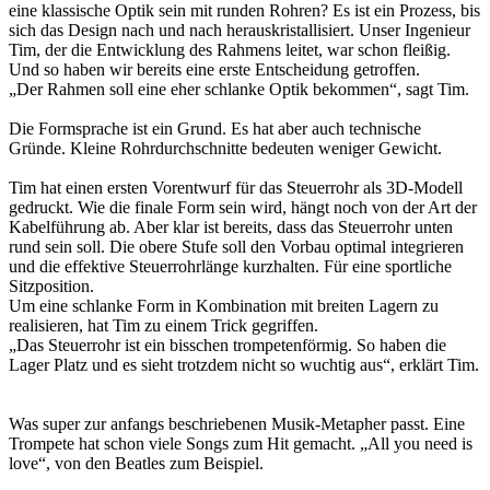
eine klassische Optik sein mit runden Rohren? Es ist ein Prozess, bis
sich das Design nach und nach herauskristallisiert. Unser Ingenieur
Tim, der die Entwicklung des Rahmens leitet, war schon fleißig.
Und so haben wir bereits eine erste Entscheidung getroffen.
„Der Rahmen soll eine eher schlanke Optik bekommen“, sagt Tim.
Die Formsprache ist ein Grund. Es hat aber auch technische
Gründe. Kleine Rohrdurchschnitte bedeuten weniger Gewicht.
Tim hat einen ersten Vorentwurf für das Steuerrohr als 3D-Modell
gedruckt. Wie die finale Form sein wird, hängt noch von der Art der
Kabelführung ab. Aber klar ist bereits, dass das Steuerrohr unten
rund sein soll. Die obere Stufe soll den Vorbau optimal integrieren
und die effektive Steuerrohrlänge kurzhalten. Für eine sportliche
Sitzposition.
Um eine schlanke Form in Kombination mit breiten Lagern zu
realisieren, hat Tim zu einem Trick gegriffen.
„Das Steuerrohr ist ein bisschen trompetenförmig. So haben die
Lager Platz und es sieht trotzdem nicht so wuchtig aus“, erklärt Tim.
Was super zur anfangs beschriebenen Musik-Metapher passt. Eine
Trompete hat schon viele Songs zum Hit gemacht. „All you need is
love“, von den Beatles zum Beispiel.