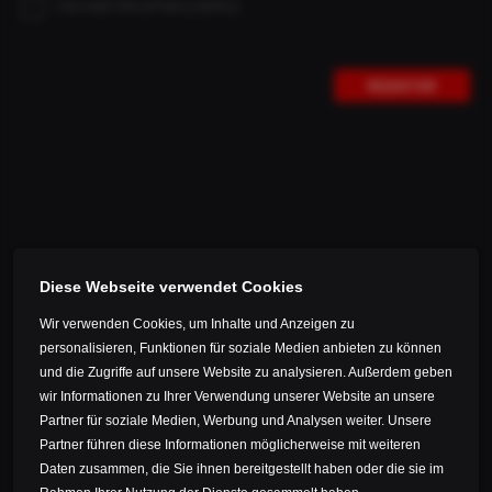
OCEAIA
I accept the privacy policy.
Germany
OTHERS
Estonia
REGISTER
Faroe Islands
Finland
France
THE SUPERFAST DEEP GREEN EDITION
Gibraltar
Greece
THE SUPERFAST is the ultimate gravel bike made in
Germany. The Deep Green Edition combines outstanding
Guernsey
Diese Webseite verwendet Cookies
design with maximum performance.
Ireland
Wir verwenden Cookies, um Inhalte und Anzeigen zu
Iceland
personalisieren, Funktionen für soziale Medien anbieten zu können
und die Zugriffe auf unsere Website zu analysieren. Außerdem geben
Isle of Man
wir Informationen zu Ihrer Verwendung unserer Website an unsere
SHOP // DETAILS
Italy
Partner für soziale Medien, Werbung und Analysen weiter. Unsere
Partner führen diese Informationen möglicherweise mit weiteren
Jersey
Daten zusammen, die Sie ihnen bereitgestellt haben oder die sie im
Kazakhstan