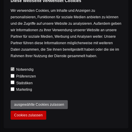
Diese Webseite verwendet Cookies
Wir verwenden Cookies, um Inhalte und Anzeigen zu
personalisieren, Funktionen für soziale Medien anbieten zu können
und die Zugriffe auf unsere Website zu analysieren. Außerdem geben
wir Informationen zu Ihrer Verwendung unserer Website an unsere
Partner für soziale Medien, Werbung und Analysen weiter. Unsere
Partner führen diese Informationen möglicherweise mit weiteren
Daten zusammen, die Sie ihnen bereitgestellt haben oder die sie im
Rahmen Ihrer Nutzung der Dienste gesammelt haben.
Notwendig
Präferenzen
Statistiken
Marketing
MADE IN GERMANY
ausgewählte Cookies zulassen
Eine perfekte Handarbeit garantiert ein
Cookies zulassen
grandioses Produkt. BIKE AHEAD COMPOSITES
verpflichtet sich mit dem Prädikat Made in