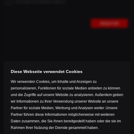
OCEAIA
I accept the privacy policy.
Germany
OTHERS
Estonia
REGISTER
Faroe Islands
Finland
THE SETBACK
France
Gibraltar
THE SETBACK is the sister model of our THE STRAIGHT.
Greece
It has a clamping offset of 15 mm for an extended
Diese Webseite verwendet Cookies
adjustment range of the saddle.
Guernsey
Wir verwenden Cookies, um Inhalte und Anzeigen zu
Ireland
personalisieren, Funktionen für soziale Medien anbieten zu können
ON STOCK!
Iceland
und die Zugriffe auf unsere Website zu analysieren. Außerdem geben
wir Informationen zu Ihrer Verwendung unserer Website an unsere
SHOP // DETAILS
Isle of Man
Partner für soziale Medien, Werbung und Analysen weiter. Unsere
Italy
Partner führen diese Informationen möglicherweise mit weiteren
Daten zusammen, die Sie ihnen bereitgestellt haben oder die sie im
Jersey
Rahmen Ihrer Nutzung der Dienste gesammelt haben.
Kazakhstan