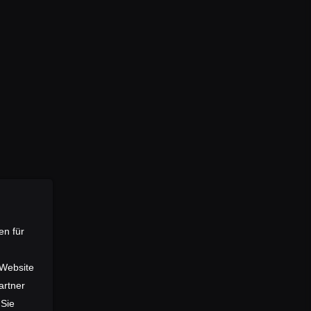
zliche Fragen wie den
lsweise die Art der
ng ein. Alles erfolgte
 wurde veröffentlicht.
log
auf unserer
en für
 Website
artner
 Sie