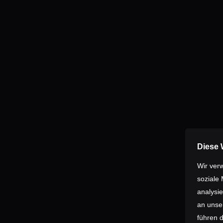
über die wichtigen E
Einsatzbereich. Aber 
Zugverlegung. Die Erg
voll transparent. Jede
Auf Instagram und F
Website.
Diese 
Wir ver
soziale
analysi
an unse
führen 