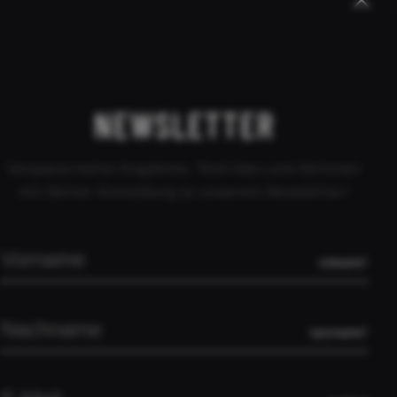
LLUNG WIDERRUFEN
HÄNDLERANFRAGE
KONTAKT
ÜBER UNS
PEOPLE
DEALER
NEWSLETTER
Verpasse keine Angebote, Testrides und Aktionen
mit Deiner Anmeldung zu unserem Newsletter!
ERFAST – SRAM
RY
R
VORNAME*
ANIEN
ANDERE
 – SRAM RED XPLR
NACHNAME*
Serbien
timative Gravelbike made in Germany. Es wurde