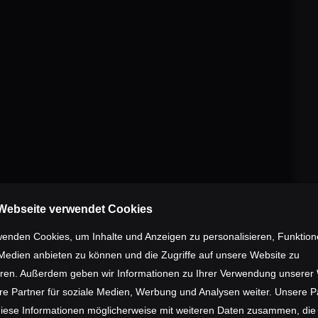
ckpunkte abzustimmen. Über grundsät
auch über wichtige Details wie beispie
ebnisse flossen direkt in die Entwicklu
r Schritt bei der Entstehung des Bikes
acebook, sowie im
THE SUPERFAST-B
Webseite verwendet Cookies
wenden Cookies, um Inhalte und Anzeigen zu personalisieren, Funktion
 Medien anbieten zu können und die Zugriffe auf unsere Website zu
eren. Außerdem geben wir Informationen zu Ihrer Verwendung unserer
re Partner für soziale Medien, Werbung und Analysen weiter. Unsere P
diese Informationen möglicherweise mit weiteren Daten zusammen, die