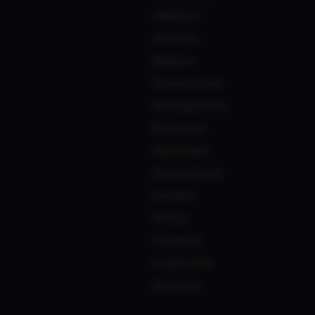
Albanien
Andorra
Belgien
Bosnien und
Herzegowina
Bulgarien
Dänemark
Deutschland
Estland
Färöer
Finnland
Frankreich
‹
Gibraltar