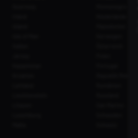
Guernsey
Montenegro
für maximale Performance
Irland
Niederlande
Island
Mazedonien
Isle of Man
Norwegen
Italien
Österreich
Jersey
Polen
Kasachstan
Portugal
Kroatien
Republik Moldau
Lettland
Rumänien
Liechtenstein
Russland
Litauen
San Marino
Luxemburg
Schweden
›
Malta
Schweiz