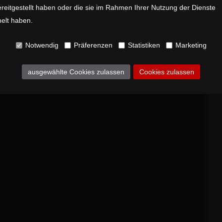
reitgestellt haben oder die sie im Rahmen Ihrer Nutzung der Dienste
lt haben.
Notwendig
Präferenzen
Statistiken
Marketing
ausgewählte Cookies zulassen
Cookies zulassen
nity war ein Gravelbike der Kategor
elle Bikes. Die Herausforderung: Ein 
en, die sich scheinbar gegenseitig au