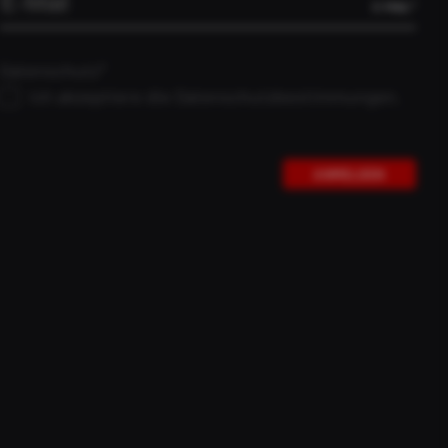
E-MAIL*
Slowakei
 entwickelt und bietet viele Custom-Optionen.
Slowenien
Datenschutz*
Spanien
Ich akzeptiere die Datenschutzbestimmungen.
Spitzbergen
Tschechische
ANMELDEN
Republik
Türkei
BASEPRICE:
€
10.068,59
Ukraine
Upgrades mit Aufpreis möglich
Ungarn
Vatikanstadt
ANFRAGEN
Vereinigtes
Königreich
Belarus